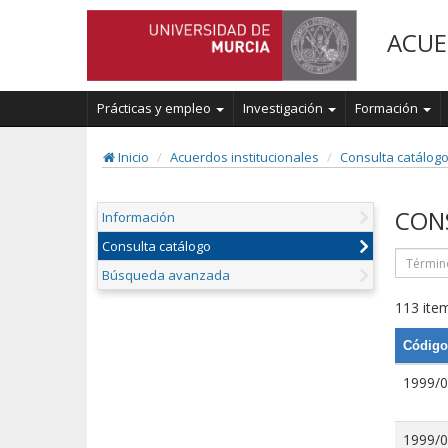
ACUE
Prácticas y empleo
Investigación
Formación
Inicio
Acuerdos institucionales
Consulta catálog
CON
Información
Consulta catálogo
Búsqueda avanzada
113 item
Código
1999/
1999/