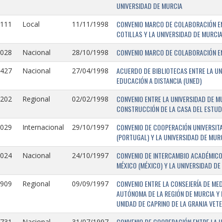
UNIVERSIDAD DE MURCIA
CONVENIO MARCO DE COLABORACIÓN EN
1111
Local
11/11/1998
COTILLAS Y LA UNIVERSIDAD DE MURCI
CONVENIO MARCO DE COLABORACIÓN ENT
1028
Nacional
28/10/1998
ACUERDO DE BIBLIOTECAS ENTRE LA UN
0427
Nacional
27/04/1998
EDUCACIÓN A DISTANCIA (UNED)
CONVENIO ENTRE LA UNIVERSIDAD DE M
0202
Regional
02/02/1998
CONSTRUCCIÓN DE LA CASA DEL ESTUDI
CONVENIO DE COOPERACIÓN UNIVERSITA
1029
Internacional
29/10/1997
(PORTUGAL) Y LA UNIVERSIDAD DE MURC
CONVENIO DE INTERCAMBIO ACADÉMICO
1024
Nacional
24/10/1997
MÉXICO (MÉXICO) Y LA UNIVERSIDAD DE
CONVENIO ENTRE LA CONSEJERÍA DE ME
0909
Regional
09/09/1997
AUTÓNOMA DE LA REGIÓN DE MURCIA Y 
UNIDAD DE CAPRINO DE LA GRANJA VETE
CONVENIO DE COOPERACIÓN ENTRE LA U
731-
Nacional
31/07/1997