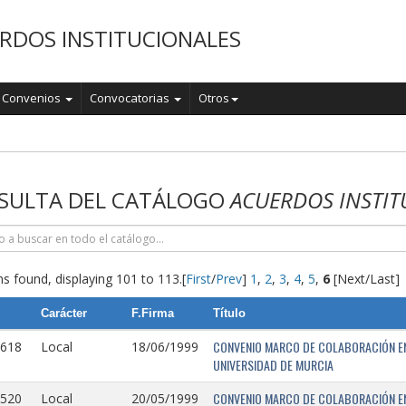
RDOS INSTITUCIONALES
Convenios
Convocatorias
Otros
o
SULTA DEL CATÁLOGO
ACUERDOS INSTIT
s found, displaying 101 to 113.
[
First
/
Prev
]
1
,
2
,
3
,
4
,
5
,
6
[Next/Last]
Carácter
F.Firma
Título
CONVENIO MARCO DE COLABORACIÓN EN
0618
Local
18/06/1999
UNIVERSIDAD DE MURCIA
CONVENIO MARCO DE COLABORACIÓN ENT
0520
Local
20/05/1999