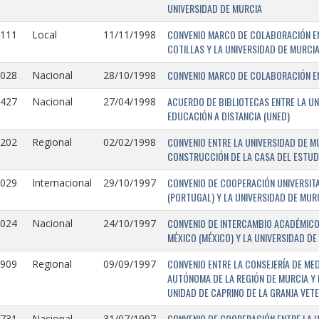
UNIVERSIDAD DE MURCIA
CONVENIO MARCO DE COLABORACIÓN EN
1111
Local
11/11/1998
COTILLAS Y LA UNIVERSIDAD DE MURCI
CONVENIO MARCO DE COLABORACIÓN ENT
1028
Nacional
28/10/1998
ACUERDO DE BIBLIOTECAS ENTRE LA UN
0427
Nacional
27/04/1998
EDUCACIÓN A DISTANCIA (UNED)
CONVENIO ENTRE LA UNIVERSIDAD DE M
0202
Regional
02/02/1998
CONSTRUCCIÓN DE LA CASA DEL ESTUDI
CONVENIO DE COOPERACIÓN UNIVERSITA
1029
Internacional
29/10/1997
(PORTUGAL) Y LA UNIVERSIDAD DE MURC
CONVENIO DE INTERCAMBIO ACADÉMICO
1024
Nacional
24/10/1997
MÉXICO (MÉXICO) Y LA UNIVERSIDAD DE
CONVENIO ENTRE LA CONSEJERÍA DE ME
0909
Regional
09/09/1997
AUTÓNOMA DE LA REGIÓN DE MURCIA Y 
UNIDAD DE CAPRINO DE LA GRANJA VETE
CONVENIO DE COOPERACIÓN ENTRE LA U
731-
Nacional
31/07/1997