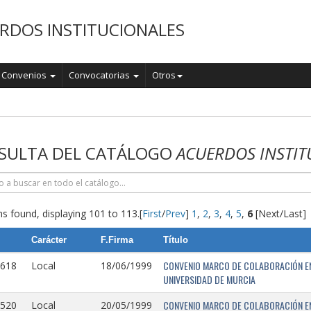
RDOS INSTITUCIONALES
Convenios
Convocatorias
Otros
o
SULTA DEL CATÁLOGO
ACUERDOS INSTIT
s found, displaying 101 to 113.
[
First
/
Prev
]
1
,
2
,
3
,
4
,
5
,
6
[Next/Last]
Carácter
F.Firma
Título
CONVENIO MARCO DE COLABORACIÓN EN
0618
Local
18/06/1999
UNIVERSIDAD DE MURCIA
CONVENIO MARCO DE COLABORACIÓN ENT
0520
Local
20/05/1999