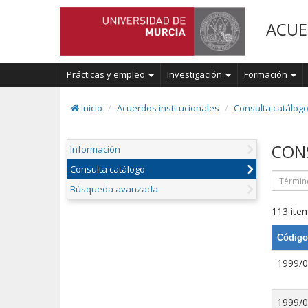
ACUE
Prácticas y empleo
Investigación
Formación
Inicio
Acuerdos institucionales
Consulta catálog
CON
Información
Consulta catálogo
Búsqueda avanzada
113 item
Código
1999/
1999/