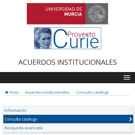
ACUERDOS INSTITUCIONALES
Togg
navi
Inicio
Acuerdos institucionales
Consulta catálogo
Información
Consulta catálogo
Búsqueda avanzada