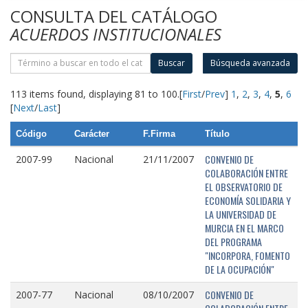
CONSULTA DEL CATÁLOGO
ACUERDOS INSTITUCIONALES
Buscar
Búsqueda avanzada
113 items found, displaying 81 to 100.
[
First
/
Prev
]
1
,
2
,
3
,
4
,
5
,
6
[
Next
/
Last
]
Código
Carácter
F.Firma
Título
CONVENIO DE
2007-99
Nacional
21/11/2007
COLABORACIÓN ENTRE
EL OBSERVATORIO DE
ECONOMÍA SOLIDARIA Y
LA UNIVERSIDAD DE
MURCIA EN EL MARCO
DEL PROGRAMA
"INCORPORA, FOMENTO
DE LA OCUPACIÓN"
CONVENIO DE
2007-77
Nacional
08/10/2007