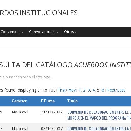
RDOS INSTITUCIONALES
Convenios
Convocatorias
Otros
o
SULTA DEL CATÁLOGO
ACUERDOS INSTIT
s found, displaying 81 to 100.
[
First
/
Prev
]
1
,
2
,
3
,
4
,
5
,
6
[
Next
/
Last
]
Carácter
F.Firma
Título
CONVENIO DE COLABORACIÓN ENTRE EL O
9
Nacional
21/11/2007
MURCIA EN EL MARCO DEL PROGRAMA "I
CONVENIO DE COLABORACIÓN ENTRE LA 
7
Nacional
08/10/2007