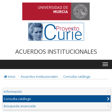
ACUERDOS INSTITUCIONALES
Togg
navi
Inicio
Acuerdos institucionales
Consulta catálogo
Información
Consulta catálogo
Búsqueda avanzada