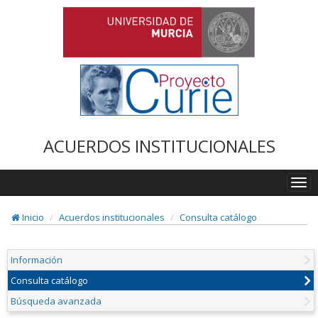
ACUERDOS INSTITUCIONALES
Togg
navi
Inicio
Acuerdos institucionales
Consulta catálogo
Información
Consulta catálogo
Búsqueda avanzada