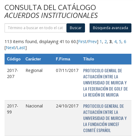
CONSULTA DEL CATÁLOGO
ACUERDOS INSTITUCIONALES
Buscar
Búsqueda avanzada
113 items found, displaying 41 to 60.
[
First
/
Prev
]
1
,
2
,
3
,
4
,
5
,
6
[
Next
/
Last
]
Código
Carácter
F.Firma
Título
PROTOCOLO GENRAL DE
2017-
Regional
07/11/2017
ACTUACIÓN ENTRE LA
207
UNIVERSIDAD DE MURCIA Y
LA FEDERACIÓN DE GOLF DE
LA REGIÓN DE MURCIA
PROTOCOLO GENERAL DE
2017-
Nacional
24/10/2017
ACTUACIÓN ENTRE LA
99
UNIVERSIDAD DE MURCIA Y
LA FUNDACIÓN UNICEF
COMITÉ ESPAÑOL