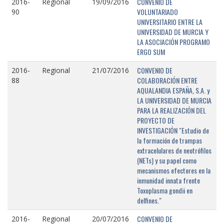
CONVENIO DE
2016-
Regional
19/09/2016
VOLUNTARIADO
90
UNIVERSITARIO ENTRE LA
UNIVERSIDAD DE MURCIA Y
LA ASOCIACIÓN PROGRAMO
ERGO SUM
CONVENIO DE
2016-
Regional
21/07/2016
COLABORACIÓN ENTRE
88
AQUALANDIA ESPAÑA, S.A. y
LA UNIVERSIDAD DE MURCIA
PARA LA REALIZACIÓN DEL
PROYECTO DE
INVESTIGACIÓN "Estudio de
la formación de trampas
extracelulares de neotrófilos
(NETs) y su papel como
mecanismos efectores en la
inmunidad innata frente
Toxoplasma gondii en
delfines."
CONVENIO DE
2016-
Regional
20/07/2016