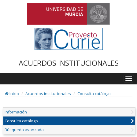
ACUERDOS INSTITUCIONALES
Togg
navi
Inicio
Acuerdos institucionales
Consulta catálogo
Información
Consulta catálogo
Búsqueda avanzada