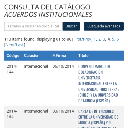
CONSULTA DEL CATÁLOGO
ACUERDOS INSTITUCIONALES
Buscar
Búsqueda avanzada
113 items found, displaying 61 to 80.
[
First
/
Prev
]
1
,
2
,
3
,
4
,
5
,
6
[
Next
/
Last
]
Código
Carácter
F.Firma
Título
CONVENIO MARCO DE
2014-
Internacional
06/10/2014
COLABORACIÓN
144
UNIVERSITARIA
INTERNACIONAL ENTRE LA
UNIVERSIDAD FINIS TERRAE
(CHILE) Y LA UNIVERSIDAD
DE MURCIA (ESPAÑA)
CARTA DE INTENCIONES
2014-
Internacional
03/10/2014
ENTRE LA UNIVERSIDAD DE
164
MURCIA (ESPAÑA) Y EL