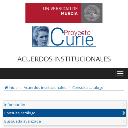
ACUERDOS INSTITUCIONALES
Togg
navi
Inicio
Acuerdos institucionales
Consulta catálogo
Información
Consulta catálogo
Búsqueda avanzada