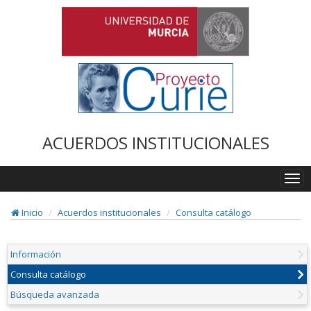
ACUERDOS INSTITUCIONALES
Togg
navi
Inicio
Acuerdos institucionales
Consulta catálogo
Información
Consulta catálogo
Búsqueda avanzada