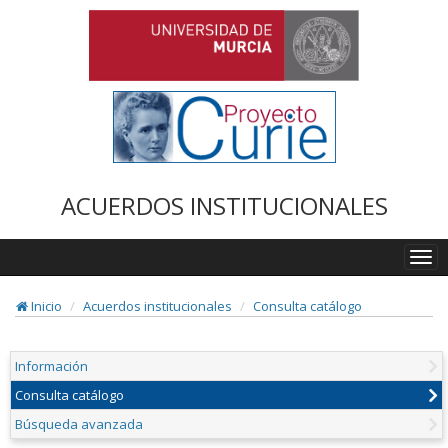
ACUERDOS INSTITUCIONALES
Togg
navi
Inicio
Acuerdos institucionales
Consulta catálogo
Información
Consulta catálogo
Búsqueda avanzada