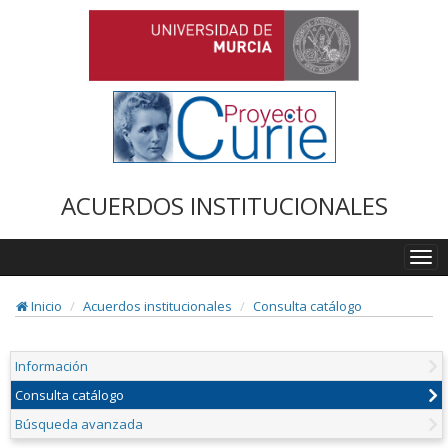
ACUERDOS INSTITUCIONALES
Togg
navi
Inicio
Acuerdos institucionales
Consulta catálogo
Información
Consulta catálogo
Búsqueda avanzada