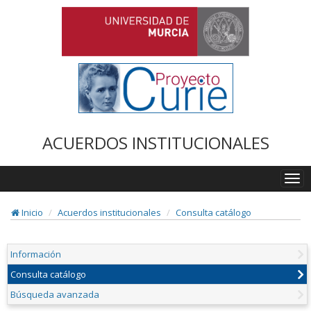
ACUERDOS INSTITUCIONALES
Togg
navi
Inicio
Acuerdos institucionales
Consulta catálogo
Información
Consulta catálogo
Búsqueda avanzada