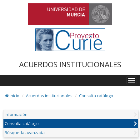
ACUERDOS INSTITUCIONALES
Togg
navi
Inicio
Acuerdos institucionales
Consulta catálogo
Información
Consulta catálogo
Búsqueda avanzada