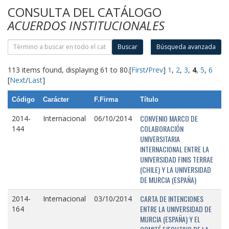
CONSULTA DEL CATÁLOGO
ACUERDOS INSTITUCIONALES
Buscar
Búsqueda avanzada
113 items found, displaying 61 to 80.
[
First
/
Prev
]
1
,
2
,
3
,
4
,
5
,
6
[
Next
/
Last
]
Código
Carácter
F.Firma
Título
CONVENIO MARCO DE
2014-
Internacional
06/10/2014
COLABORACIÓN
144
UNIVERSITARIA
INTERNACIONAL ENTRE LA
UNIVERSIDAD FINIS TERRAE
(CHILE) Y LA UNIVERSIDAD
DE MURCIA (ESPAÑA)
CARTA DE INTENCIONES
2014-
Internacional
03/10/2014
ENTRE LA UNIVERSIDAD DE
164
MURCIA (ESPAÑA) Y EL