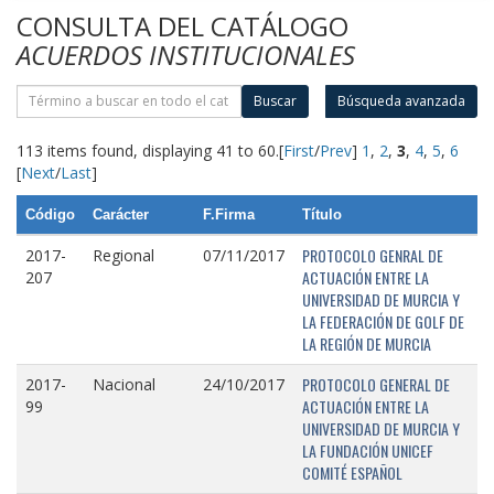
CONSULTA DEL CATÁLOGO
ACUERDOS INSTITUCIONALES
Buscar
Búsqueda avanzada
113 items found, displaying 41 to 60.
[
First
/
Prev
]
1
,
2
,
3
,
4
,
5
,
6
[
Next
/
Last
]
Código
Carácter
F.Firma
Título
PROTOCOLO GENRAL DE
2017-
Regional
07/11/2017
ACTUACIÓN ENTRE LA
207
UNIVERSIDAD DE MURCIA Y
LA FEDERACIÓN DE GOLF DE
LA REGIÓN DE MURCIA
PROTOCOLO GENERAL DE
2017-
Nacional
24/10/2017
ACTUACIÓN ENTRE LA
99
UNIVERSIDAD DE MURCIA Y
LA FUNDACIÓN UNICEF
COMITÉ ESPAÑOL