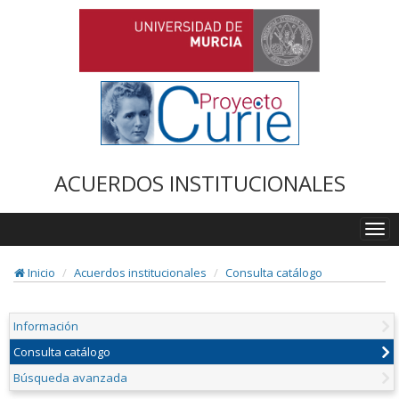
ACUERDOS INSTITUCIONALES
Togg
navi
Inicio
Acuerdos institucionales
Consulta catálogo
Información
Consulta catálogo
Búsqueda avanzada