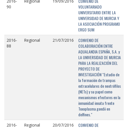
CONVENIO DE
2016-
Regional
19/09/2016
VOLUNTARIADO
90
UNIVERSITARIO ENTRE LA
UNIVERSIDAD DE MURCIA Y
LA ASOCIACIÓN PROGRAMO
ERGO SUM
CONVENIO DE
2016-
Regional
21/07/2016
COLABORACIÓN ENTRE
88
AQUALANDIA ESPAÑA, S.A. y
LA UNIVERSIDAD DE MURCIA
PARA LA REALIZACIÓN DEL
PROYECTO DE
INVESTIGACIÓN "Estudio de
la formación de trampas
extracelulares de neotrófilos
(NETs) y su papel como
mecanismos efectores en la
inmunidad innata frente
Toxoplasma gondii en
delfines."
CONVENIO DE
2016-
Regional
20/07/2016