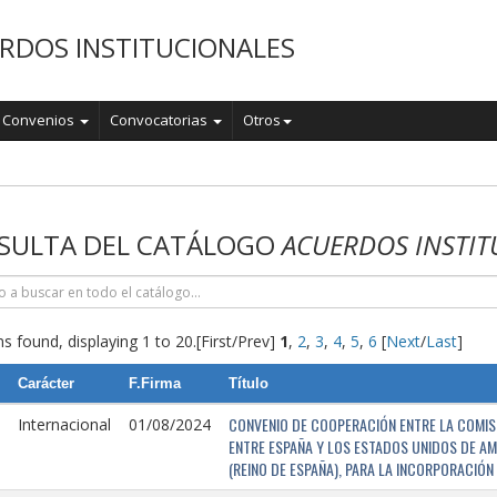
RDOS INSTITUCIONALES
Convenios
Convocatorias
Otros
o
SULTA DEL CATÁLOGO
ACUERDOS INSTIT
s found, displaying 1 to 20.
[First/Prev]
1
,
2
,
3
,
4
,
5
,
6
[
Next
/
Last
]
Carácter
F.Firma
Título
CONVENIO DE COOPERACIÓN ENTRE LA COMISI
Internacional
01/08/2024
ENTRE ESPAÑA Y LOS ESTADOS UNIDOS DE AM
(REINO DE ESPAÑA), PARA LA INCORPORACIÓ