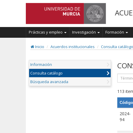
ACUE
Prácticas y empleo
Investigación
Formación
Inicio
Acuerdos institucionales
Consulta catálog
CON
Información
Consulta catálogo
Búsqueda avanzada
113 item
Código
2024-
94