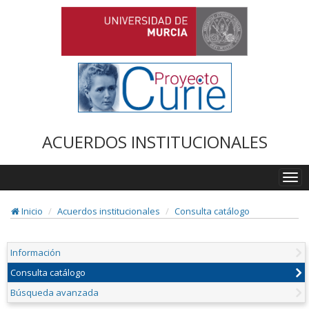
ACUERDOS INSTITUCIONALES
Togg
navi
Inicio
Acuerdos institucionales
Consulta catálogo
Información
Consulta catálogo
Búsqueda avanzada