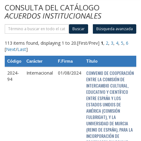
CONSULTA DEL CATÁLOGO
ACUERDOS INSTITUCIONALES
Buscar
Búsqueda avanzada
113 items found, displaying 1 to 20.
[First/Prev]
1
,
2
,
3
,
4
,
5
,
6
[
Next
/
Last
]
Código
Carácter
F.Firma
Título
CONVENIO DE COOPERACIÓN
2024-
Internacional
01/08/2024
ENTRE LA COMISIÓN DE
94
INTERCAMBIO CULTURAL,
EDUCATIVO Y CIENTÍFICO
ENTRE ESPAÑA Y LOS
ESTADOS UNIDOS DE
AMÉRICA (COMISIÓN
FULBRIGHT), Y LA
UNIVERSIDAD DE MURCIA
(REINO DE ESPAÑA), PARA LA
INCORPORACIÓN DE