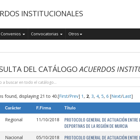
RDOS INSTITUCIONALES
Convenios
Convocatorias
Otros
o
SULTA DEL CATÁLOGO
ACUERDOS INSTIT
s found, displaying 21 to 40.
[
First
/
Prev
]
1
,
2
,
3
,
4
,
5
,
6
[
Next
/
Last
]
Carácter
F.Firma
Título
PROTOCOLO GENERAL DE ACTUACIÓN ENTRE L
Regional
11/10/2018
DEPORTIVAS DE LA REGIÓN DE MURCIA
PROTOCOLO GENERAL DE ACTUACIÓN ENTRE L
Nacional
05/10/2018