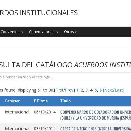
RDOS INSTITUCIONALES
Convenios
Convocatorias
Otros
o
SULTA DEL CATÁLOGO
ACUERDOS INSTIT
s found, displaying 61 to 80.
[
First
/
Prev
]
1
,
2
,
3
,
4
,
5
,
6
[
Next
/
Last
]
Carácter
F.Firma
Título
CONVENIO MARCO DE COLABORACIÓN UNIVERSI
Internacional
06/10/2014
(CHILE) Y LA UNIVERSIDAD DE MURCIA (ESPAÑ
CARTA DE INTENCIONES ENTRE LA UNIVERSIDA
Internacional
03/10/2014