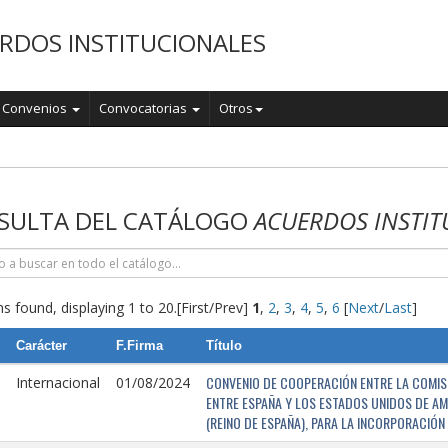
RDOS INSTITUCIONALES
Convenios
Convocatorias
Otros
o
SULTA DEL CATÁLOGO
ACUERDOS INSTIT
s found, displaying 1 to 20.
[First/Prev]
1
,
2
,
3
,
4
,
5
,
6
[
Next
/
Last
]
Carácter
F.Firma
Título
CONVENIO DE COOPERACIÓN ENTRE LA COMISI
Internacional
01/08/2024
ENTRE ESPAÑA Y LOS ESTADOS UNIDOS DE AM
(REINO DE ESPAÑA), PARA LA INCORPORACIÓ