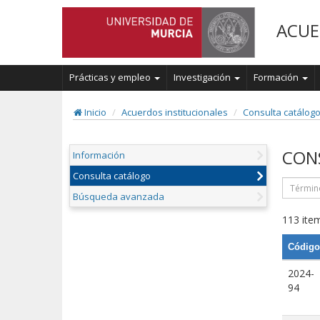
ACUE
Prácticas y empleo
Investigación
Formación
Inicio
Acuerdos institucionales
Consulta catálog
CON
Información
Consulta catálogo
Búsqueda avanzada
113 item
Código
2024-
94