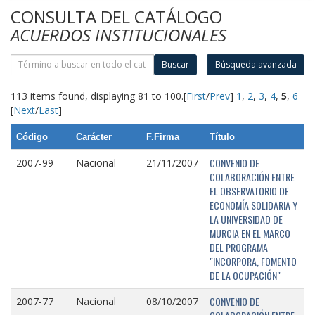
CONSULTA DEL CATÁLOGO
ACUERDOS INSTITUCIONALES
Buscar
Búsqueda avanzada
113 items found, displaying 81 to 100.
[
First
/
Prev
]
1
,
2
,
3
,
4
,
5
,
6
[
Next
/
Last
]
Código
Carácter
F.Firma
Título
CONVENIO DE
2007-99
Nacional
21/11/2007
COLABORACIÓN ENTRE
EL OBSERVATORIO DE
ECONOMÍA SOLIDARIA Y
LA UNIVERSIDAD DE
MURCIA EN EL MARCO
DEL PROGRAMA
"INCORPORA, FOMENTO
DE LA OCUPACIÓN"
CONVENIO DE
2007-77
Nacional
08/10/2007