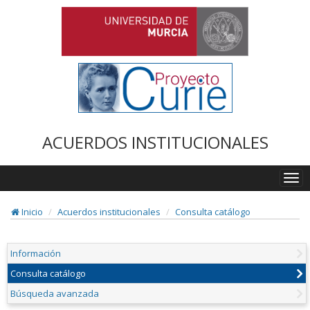
ACUERDOS INSTITUCIONALES
Togg
navi
Inicio
Acuerdos institucionales
Consulta catálogo
Información
Consulta catálogo
Búsqueda avanzada