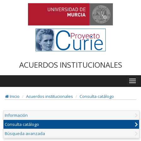
ACUERDOS INSTITUCIONALES
Togg
navi
Inicio
Acuerdos institucionales
Consulta catálogo
Información
Consulta catálogo
Búsqueda avanzada