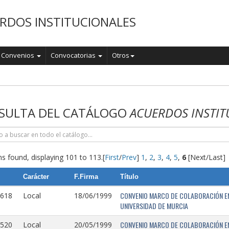
RDOS INSTITUCIONALES
Convenios
Convocatorias
Otros
o
SULTA DEL CATÁLOGO
ACUERDOS INSTIT
s found, displaying 101 to 113.
[
First
/
Prev
]
1
,
2
,
3
,
4
,
5
,
6
[Next/Last]
Carácter
F.Firma
Título
CONVENIO MARCO DE COLABORACIÓN EN
0618
Local
18/06/1999
UNIVERSIDAD DE MURCIA
CONVENIO MARCO DE COLABORACIÓN ENT
0520
Local
20/05/1999