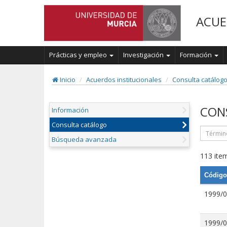
ACUE
Prácticas y empleo
Investigación
Formación
Inicio
Acuerdos institucionales
Consulta catálog
CON
Información
Consulta catálogo
Búsqueda avanzada
113 item
Código
1999/
1999/