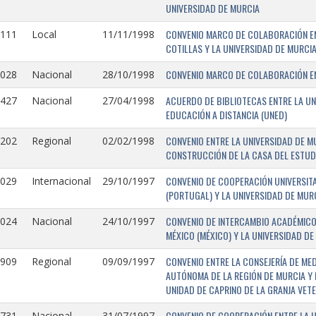
UNIVERSIDAD DE MURCIA
CONVENIO MARCO DE COLABORACIÓN EN
1111
Local
11/11/1998
COTILLAS Y LA UNIVERSIDAD DE MURCI
CONVENIO MARCO DE COLABORACIÓN ENT
1028
Nacional
28/10/1998
ACUERDO DE BIBLIOTECAS ENTRE LA UN
0427
Nacional
27/04/1998
EDUCACIÓN A DISTANCIA (UNED)
CONVENIO ENTRE LA UNIVERSIDAD DE M
0202
Regional
02/02/1998
CONSTRUCCIÓN DE LA CASA DEL ESTUDI
CONVENIO DE COOPERACIÓN UNIVERSITA
1029
Internacional
29/10/1997
(PORTUGAL) Y LA UNIVERSIDAD DE MURC
CONVENIO DE INTERCAMBIO ACADÉMICO
1024
Nacional
24/10/1997
MÉXICO (MÉXICO) Y LA UNIVERSIDAD DE
CONVENIO ENTRE LA CONSEJERÍA DE ME
0909
Regional
09/09/1997
AUTÓNOMA DE LA REGIÓN DE MURCIA Y 
UNIDAD DE CAPRINO DE LA GRANJA VETE
CONVENIO DE COOPERACIÓN ENTRE LA U
731-
Nacional
31/07/1997