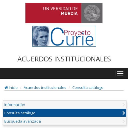
ACUERDOS INSTITUCIONALES
Togg
navi
Inicio
Acuerdos institucionales
Consulta catálogo
Información
Consulta catálogo
Búsqueda avanzada