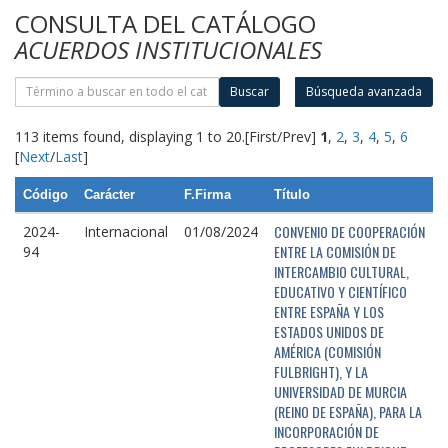
CONSULTA DEL CATÁLOGO
ACUERDOS INSTITUCIONALES
Buscar
Búsqueda avanzada
113 items found, displaying 1 to 20.
[First/Prev]
1
,
2
,
3
,
4
,
5
,
6
[
Next
/
Last
]
Código
Carácter
F.Firma
Título
CONVENIO DE COOPERACIÓN
2024-
Internacional
01/08/2024
ENTRE LA COMISIÓN DE
94
INTERCAMBIO CULTURAL,
EDUCATIVO Y CIENTÍFICO
ENTRE ESPAÑA Y LOS
ESTADOS UNIDOS DE
AMÉRICA (COMISIÓN
FULBRIGHT), Y LA
UNIVERSIDAD DE MURCIA
(REINO DE ESPAÑA), PARA LA
INCORPORACIÓN DE