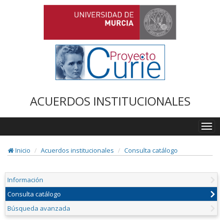
ACUERDOS INSTITUCIONALES
Togg
navi
Inicio
Acuerdos institucionales
Consulta catálogo
Información
Consulta catálogo
Búsqueda avanzada