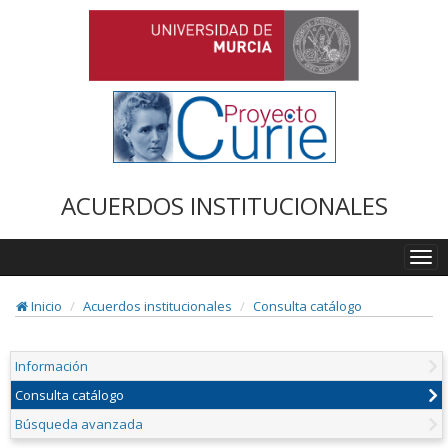
ACUERDOS INSTITUCIONALES
Togg
navi
Inicio
Acuerdos institucionales
Consulta catálogo
Información
Consulta catálogo
Búsqueda avanzada