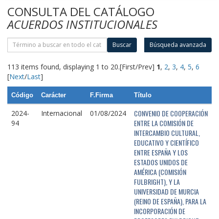
CONSULTA DEL CATÁLOGO
ACUERDOS INSTITUCIONALES
Buscar
Búsqueda avanzada
113 items found, displaying 1 to 20.
[First/Prev]
1
,
2
,
3
,
4
,
5
,
6
[
Next
/
Last
]
Código
Carácter
F.Firma
Título
CONVENIO DE COOPERACIÓN
2024-
Internacional
01/08/2024
ENTRE LA COMISIÓN DE
94
INTERCAMBIO CULTURAL,
EDUCATIVO Y CIENTÍFICO
ENTRE ESPAÑA Y LOS
ESTADOS UNIDOS DE
AMÉRICA (COMISIÓN
FULBRIGHT), Y LA
UNIVERSIDAD DE MURCIA
(REINO DE ESPAÑA), PARA LA
INCORPORACIÓN DE