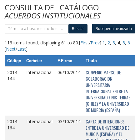
CONSULTA DEL CATÁLOGO
ACUERDOS INSTITUCIONALES
Buscar
Búsqueda avanzada
113 items found, displaying 61 to 80.
[
First
/
Prev
]
1
,
2
,
3
,
4
,
5
,
6
[
Next
/
Last
]
Código
Carácter
F.Firma
Título
CONVENIO MARCO DE
2014-
Internacional
06/10/2014
COLABORACIÓN
144
UNIVERSITARIA
INTERNACIONAL ENTRE LA
UNIVERSIDAD FINIS TERRAE
(CHILE) Y LA UNIVERSIDAD
DE MURCIA (ESPAÑA)
CARTA DE INTENCIONES
2014-
Internacional
03/10/2014
ENTRE LA UNIVERSIDAD DE
164
MURCIA (ESPAÑA) Y EL