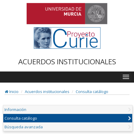
ACUERDOS INSTITUCIONALES
Togg
navi
Inicio
Acuerdos institucionales
Consulta catálogo
Información
Consulta catálogo
Búsqueda avanzada