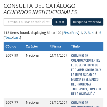
CONSULTA DEL CATÁLOGO
ACUERDOS INSTITUCIONALES
Buscar
Búsqueda avanzada
113 items found, displaying 81 to 100.
[
First
/
Prev
]
1
,
2
,
3
,
4
,
5
,
6
[
Next
/
Last
]
Código
Carácter
F.Firma
Título
CONVENIO DE
2007-99
Nacional
21/11/2007
COLABORACIÓN ENTRE
EL OBSERVATORIO DE
ECONOMÍA SOLIDARIA Y
LA UNIVERSIDAD DE
MURCIA EN EL MARCO
DEL PROGRAMA
"INCORPORA, FOMENTO
DE LA OCUPACIÓN"
CONVENIO DE
2007-77
Nacional
08/10/2007