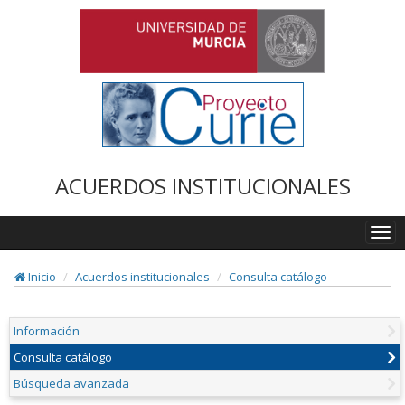
ACUERDOS INSTITUCIONALES
Togg
navi
Inicio
Acuerdos institucionales
Consulta catálogo
Información
Consulta catálogo
Búsqueda avanzada