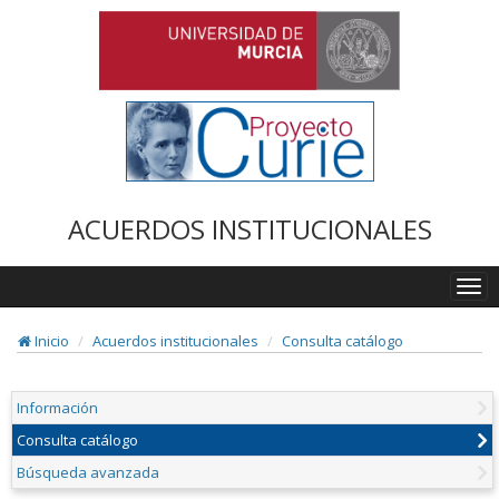
ACUERDOS INSTITUCIONALES
Togg
navi
Inicio
Acuerdos institucionales
Consulta catálogo
Información
Consulta catálogo
Búsqueda avanzada