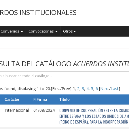
RDOS INSTITUCIONALES
Convenios
Convocatorias
Otros
o
SULTA DEL CATÁLOGO
ACUERDOS INSTIT
s found, displaying 1 to 20.
[First/Prev]
1
,
2
,
3
,
4
,
5
,
6
[
Next
/
Last
]
Carácter
F.Firma
Título
CONVENIO DE COOPERACIÓN ENTRE LA COMISI
Internacional
01/08/2024
ENTRE ESPAÑA Y LOS ESTADOS UNIDOS DE AM
(REINO DE ESPAÑA), PARA LA INCORPORACIÓ