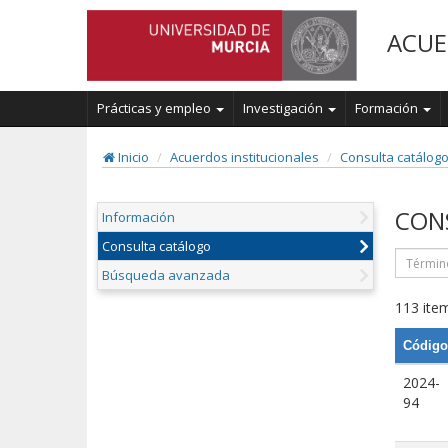
ACUE
Prácticas y empleo
Investigación
Formación
Inicio
Acuerdos institucionales
Consulta catálog
CON
Información
Consulta catálogo
Búsqueda avanzada
113 item
Código
2024-
94