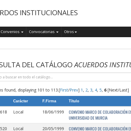
RDOS INSTITUCIONALES
Convenios
Convocatorias
Otros
o
SULTA DEL CATÁLOGO
ACUERDOS INSTIT
s found, displaying 101 to 113.
[
First
/
Prev
]
1
,
2
,
3
,
4
,
5
,
6
[Next/Last]
Carácter
F.Firma
Título
CONVENIO MARCO DE COLABORACIÓN EN
0618
Local
18/06/1999
UNIVERSIDAD DE MURCIA
CONVENIO MARCO DE COLABORACIÓN ENT
0520
Local
20/05/1999