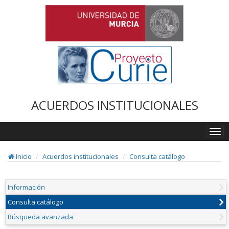
ACUERDOS INSTITUCIONALES
Togg
navi
Inicio
Acuerdos institucionales
Consulta catálogo
Información
Consulta catálogo
Búsqueda avanzada