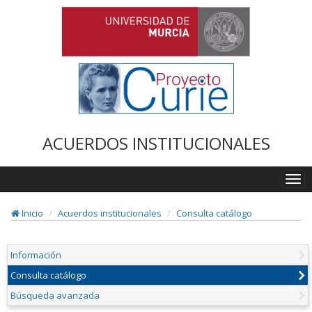
ACUERDOS INSTITUCIONALES
Togg
navi
Inicio
Acuerdos institucionales
Consulta catálogo
Información
Consulta catálogo
Búsqueda avanzada