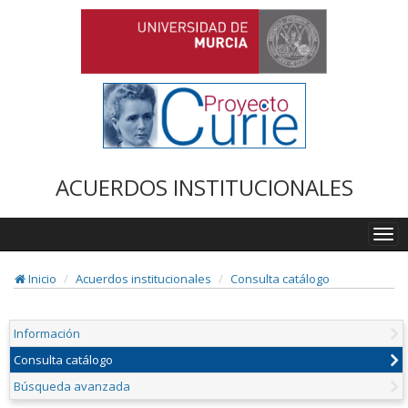
ACUERDOS INSTITUCIONALES
Togg
navi
Inicio
Acuerdos institucionales
Consulta catálogo
Información
Consulta catálogo
Búsqueda avanzada