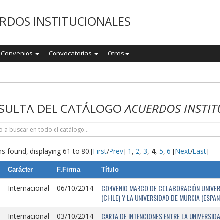
RDOS INSTITUCIONALES
Convenios
Convocatorias
Otros
o
SULTA DEL CATÁLOGO
ACUERDOS INSTIT
s found, displaying 61 to 80.
[
First
/
Prev
]
1
,
2
,
3
,
4
,
5
,
6
[
Next
/
Last
]
Carácter
F.Firma
Título
CONVENIO MARCO DE COLABORACIÓN UNIVERSI
Internacional
06/10/2014
(CHILE) Y LA UNIVERSIDAD DE MURCIA (ESPAÑ
CARTA DE INTENCIONES ENTRE LA UNIVERSIDA
Internacional
03/10/2014