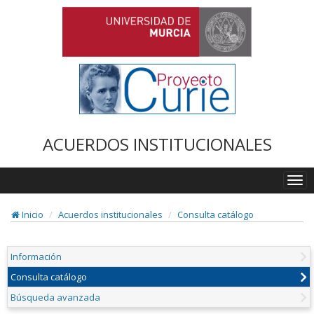
ACUERDOS INSTITUCIONALES
Togg
navi
Inicio
Acuerdos institucionales
Consulta catálogo
Información
Consulta catálogo
Búsqueda avanzada