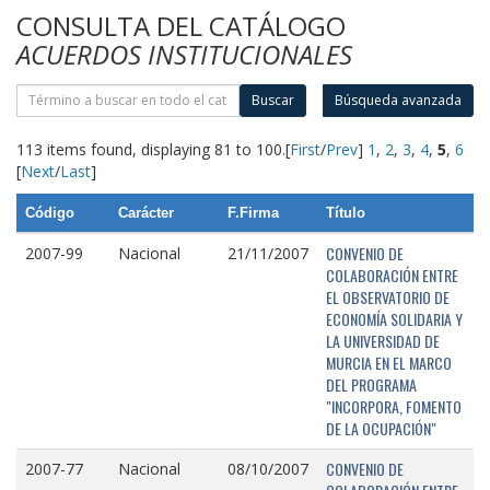
CONSULTA DEL CATÁLOGO
ACUERDOS INSTITUCIONALES
Buscar
Búsqueda avanzada
113 items found, displaying 81 to 100.
[
First
/
Prev
]
1
,
2
,
3
,
4
,
5
,
6
[
Next
/
Last
]
Código
Carácter
F.Firma
Título
CONVENIO DE
2007-99
Nacional
21/11/2007
COLABORACIÓN ENTRE
EL OBSERVATORIO DE
ECONOMÍA SOLIDARIA Y
LA UNIVERSIDAD DE
MURCIA EN EL MARCO
DEL PROGRAMA
"INCORPORA, FOMENTO
DE LA OCUPACIÓN"
CONVENIO DE
2007-77
Nacional
08/10/2007