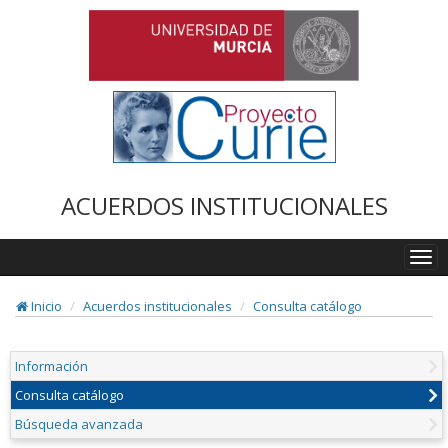
ACUERDOS INSTITUCIONALES
Togg
navi
Inicio
Acuerdos institucionales
Consulta catálogo
Información
Consulta catálogo
Búsqueda avanzada