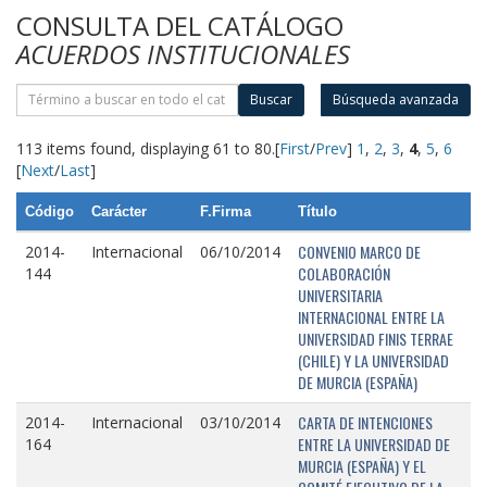
CONSULTA DEL CATÁLOGO
ACUERDOS INSTITUCIONALES
Buscar
Búsqueda avanzada
113 items found, displaying 61 to 80.
[
First
/
Prev
]
1
,
2
,
3
,
4
,
5
,
6
[
Next
/
Last
]
Código
Carácter
F.Firma
Título
CONVENIO MARCO DE
2014-
Internacional
06/10/2014
COLABORACIÓN
144
UNIVERSITARIA
INTERNACIONAL ENTRE LA
UNIVERSIDAD FINIS TERRAE
(CHILE) Y LA UNIVERSIDAD
DE MURCIA (ESPAÑA)
CARTA DE INTENCIONES
2014-
Internacional
03/10/2014
ENTRE LA UNIVERSIDAD DE
164
MURCIA (ESPAÑA) Y EL