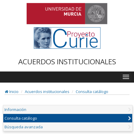
ACUERDOS INSTITUCIONALES
Togg
navi
Inicio
Acuerdos institucionales
Consulta catálogo
Información
Consulta catálogo
Búsqueda avanzada