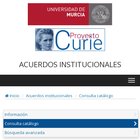
ACUERDOS INSTITUCIONALES
Togg
navi
Inicio
Acuerdos institucionales
Consulta catálogo
Información
Consulta catálogo
Búsqueda avanzada