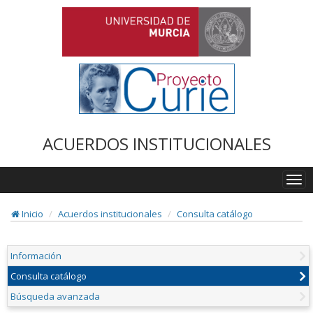
ACUERDOS INSTITUCIONALES
Togg
navi
Inicio
Acuerdos institucionales
Consulta catálogo
Información
Consulta catálogo
Búsqueda avanzada