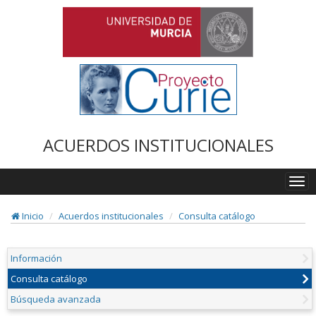
ACUERDOS INSTITUCIONALES
Togg
navi
Inicio
Acuerdos institucionales
Consulta catálogo
Información
Consulta catálogo
Búsqueda avanzada