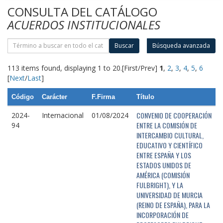
CONSULTA DEL CATÁLOGO
ACUERDOS INSTITUCIONALES
Buscar
Búsqueda avanzada
113 items found, displaying 1 to 20.
[First/Prev]
1
,
2
,
3
,
4
,
5
,
6
[
Next
/
Last
]
Código
Carácter
F.Firma
Título
CONVENIO DE COOPERACIÓN
2024-
Internacional
01/08/2024
ENTRE LA COMISIÓN DE
94
INTERCAMBIO CULTURAL,
EDUCATIVO Y CIENTÍFICO
ENTRE ESPAÑA Y LOS
ESTADOS UNIDOS DE
AMÉRICA (COMISIÓN
FULBRIGHT), Y LA
UNIVERSIDAD DE MURCIA
(REINO DE ESPAÑA), PARA LA
INCORPORACIÓN DE