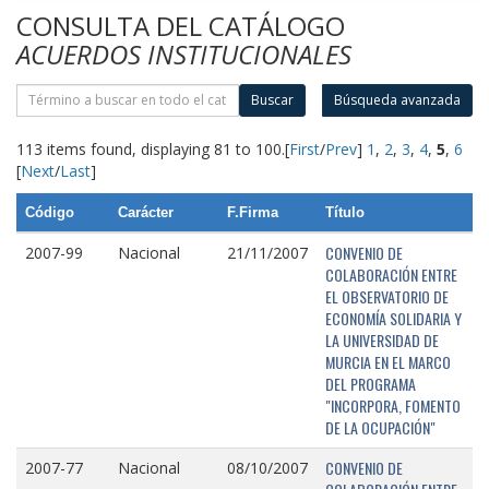
CONSULTA DEL CATÁLOGO
ACUERDOS INSTITUCIONALES
Buscar
Búsqueda avanzada
113 items found, displaying 81 to 100.
[
First
/
Prev
]
1
,
2
,
3
,
4
,
5
,
6
[
Next
/
Last
]
Código
Carácter
F.Firma
Título
CONVENIO DE
2007-99
Nacional
21/11/2007
COLABORACIÓN ENTRE
EL OBSERVATORIO DE
ECONOMÍA SOLIDARIA Y
LA UNIVERSIDAD DE
MURCIA EN EL MARCO
DEL PROGRAMA
"INCORPORA, FOMENTO
DE LA OCUPACIÓN"
CONVENIO DE
2007-77
Nacional
08/10/2007