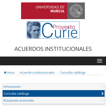
ACUERDOS INSTITUCIONALES
Togg
navi
Inicio
Acuerdos institucionales
Consulta catálogo
Información
Consulta catálogo
Búsqueda avanzada