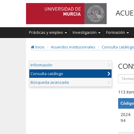
ACUE
Prácticas y empleo
Investigación
Formación
Inicio
Acuerdos institucionales
Consulta catálog
CON
Información
Consulta catálogo
Búsqueda avanzada
113 item
Código
2024-
94