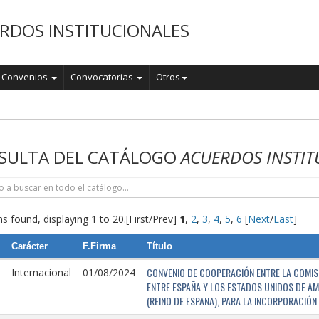
RDOS INSTITUCIONALES
Convenios
Convocatorias
Otros
o
SULTA DEL CATÁLOGO
ACUERDOS INSTIT
s found, displaying 1 to 20.
[First/Prev]
1
,
2
,
3
,
4
,
5
,
6
[
Next
/
Last
]
Carácter
F.Firma
Título
CONVENIO DE COOPERACIÓN ENTRE LA COMISI
Internacional
01/08/2024
ENTRE ESPAÑA Y LOS ESTADOS UNIDOS DE AM
(REINO DE ESPAÑA), PARA LA INCORPORACIÓ