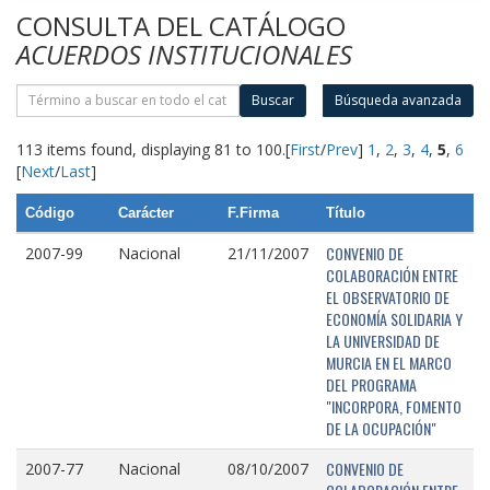
CONSULTA DEL CATÁLOGO
ACUERDOS INSTITUCIONALES
Buscar
Búsqueda avanzada
113 items found, displaying 81 to 100.
[
First
/
Prev
]
1
,
2
,
3
,
4
,
5
,
6
[
Next
/
Last
]
Código
Carácter
F.Firma
Título
CONVENIO DE
2007-99
Nacional
21/11/2007
COLABORACIÓN ENTRE
EL OBSERVATORIO DE
ECONOMÍA SOLIDARIA Y
LA UNIVERSIDAD DE
MURCIA EN EL MARCO
DEL PROGRAMA
"INCORPORA, FOMENTO
DE LA OCUPACIÓN"
CONVENIO DE
2007-77
Nacional
08/10/2007