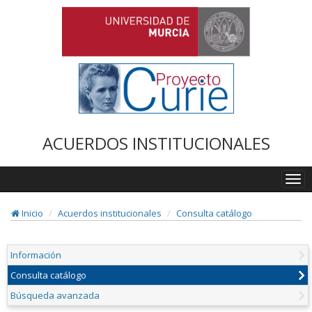
ACUERDOS INSTITUCIONALES
Togg
navi
Inicio
Acuerdos institucionales
Consulta catálogo
Información
Consulta catálogo
Búsqueda avanzada