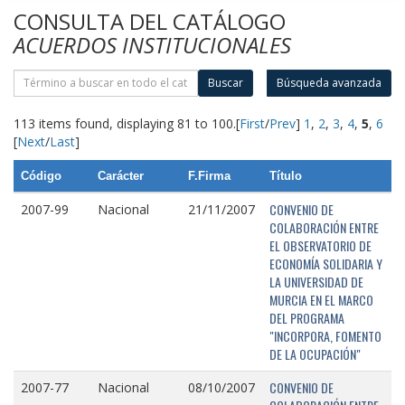
CONSULTA DEL CATÁLOGO
ACUERDOS INSTITUCIONALES
Buscar
Búsqueda avanzada
113 items found, displaying 81 to 100.
[
First
/
Prev
]
1
,
2
,
3
,
4
,
5
,
6
[
Next
/
Last
]
Código
Carácter
F.Firma
Título
CONVENIO DE
2007-99
Nacional
21/11/2007
COLABORACIÓN ENTRE
EL OBSERVATORIO DE
ECONOMÍA SOLIDARIA Y
LA UNIVERSIDAD DE
MURCIA EN EL MARCO
DEL PROGRAMA
"INCORPORA, FOMENTO
DE LA OCUPACIÓN"
CONVENIO DE
2007-77
Nacional
08/10/2007