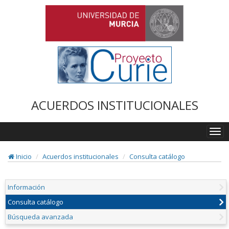
ACUERDOS INSTITUCIONALES
Togg
navi
Inicio
Acuerdos institucionales
Consulta catálogo
Información
Consulta catálogo
Búsqueda avanzada