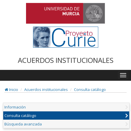
ACUERDOS INSTITUCIONALES
Togg
navi
Inicio
Acuerdos institucionales
Consulta catálogo
Información
Consulta catálogo
Búsqueda avanzada