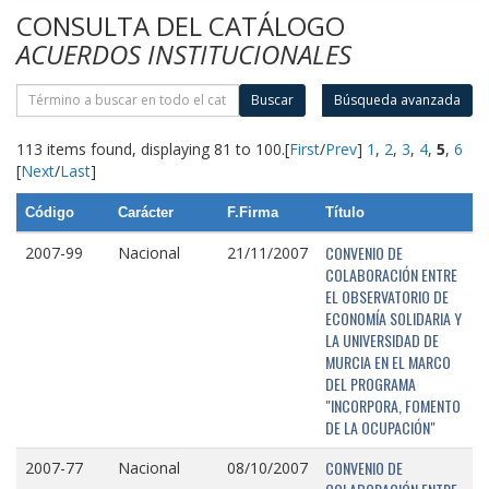
CONSULTA DEL CATÁLOGO
ACUERDOS INSTITUCIONALES
Buscar
Búsqueda avanzada
113 items found, displaying 81 to 100.
[
First
/
Prev
]
1
,
2
,
3
,
4
,
5
,
6
[
Next
/
Last
]
Código
Carácter
F.Firma
Título
CONVENIO DE
2007-99
Nacional
21/11/2007
COLABORACIÓN ENTRE
EL OBSERVATORIO DE
ECONOMÍA SOLIDARIA Y
LA UNIVERSIDAD DE
MURCIA EN EL MARCO
DEL PROGRAMA
"INCORPORA, FOMENTO
DE LA OCUPACIÓN"
CONVENIO DE
2007-77
Nacional
08/10/2007