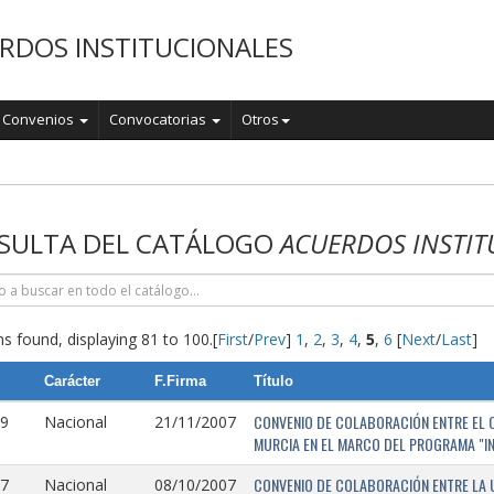
RDOS INSTITUCIONALES
Convenios
Convocatorias
Otros
o
SULTA DEL CATÁLOGO
ACUERDOS INSTIT
s found, displaying 81 to 100.
[
First
/
Prev
]
1
,
2
,
3
,
4
,
5
,
6
[
Next
/
Last
]
Carácter
F.Firma
Título
CONVENIO DE COLABORACIÓN ENTRE EL O
9
Nacional
21/11/2007
MURCIA EN EL MARCO DEL PROGRAMA "I
CONVENIO DE COLABORACIÓN ENTRE LA 
7
Nacional
08/10/2007