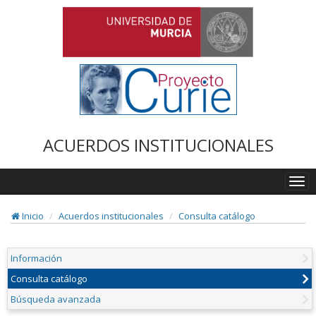
ACUERDOS INSTITUCIONALES
Togg
navi
Inicio
Acuerdos institucionales
Consulta catálogo
Información
Consulta catálogo
Búsqueda avanzada