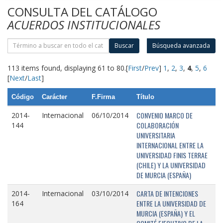
CONSULTA DEL CATÁLOGO
ACUERDOS INSTITUCIONALES
Buscar
Búsqueda avanzada
113 items found, displaying 61 to 80.
[
First
/
Prev
]
1
,
2
,
3
,
4
,
5
,
6
[
Next
/
Last
]
Código
Carácter
F.Firma
Título
CONVENIO MARCO DE
2014-
Internacional
06/10/2014
COLABORACIÓN
144
UNIVERSITARIA
INTERNACIONAL ENTRE LA
UNIVERSIDAD FINIS TERRAE
(CHILE) Y LA UNIVERSIDAD
DE MURCIA (ESPAÑA)
CARTA DE INTENCIONES
2014-
Internacional
03/10/2014
ENTRE LA UNIVERSIDAD DE
164
MURCIA (ESPAÑA) Y EL