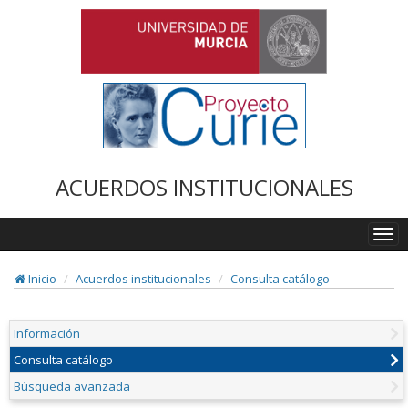
ACUERDOS INSTITUCIONALES
Togg
navi
Inicio
Acuerdos institucionales
Consulta catálogo
Información
Consulta catálogo
Búsqueda avanzada