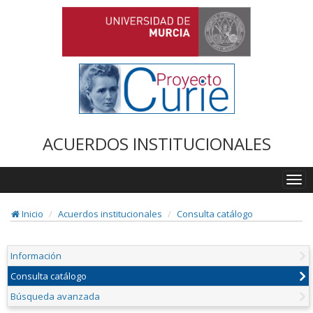
ACUERDOS INSTITUCIONALES
Togg
navi
Inicio
Acuerdos institucionales
Consulta catálogo
Información
Consulta catálogo
Búsqueda avanzada