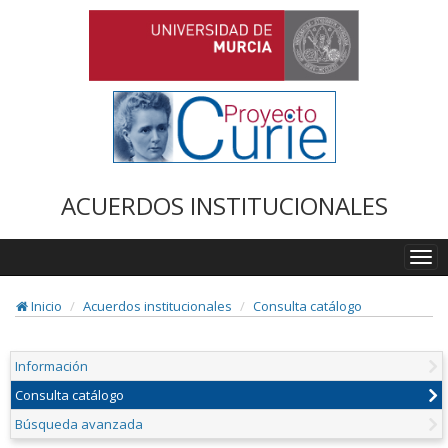
ACUERDOS INSTITUCIONALES
Togg
navi
Inicio
Acuerdos institucionales
Consulta catálogo
Información
Consulta catálogo
Búsqueda avanzada