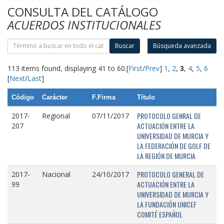
CONSULTA DEL CATÁLOGO
ACUERDOS INSTITUCIONALES
Buscar
Búsqueda avanzada
113 items found, displaying 41 to 60.
[
First
/
Prev
]
1
,
2
,
3
,
4
,
5
,
6
[
Next
/
Last
]
Código
Carácter
F.Firma
Título
PROTOCOLO GENRAL DE
2017-
Regional
07/11/2017
ACTUACIÓN ENTRE LA
207
UNIVERSIDAD DE MURCIA Y
LA FEDERACIÓN DE GOLF DE
LA REGIÓN DE MURCIA
PROTOCOLO GENERAL DE
2017-
Nacional
24/10/2017
ACTUACIÓN ENTRE LA
99
UNIVERSIDAD DE MURCIA Y
LA FUNDACIÓN UNICEF
COMITÉ ESPAÑOL