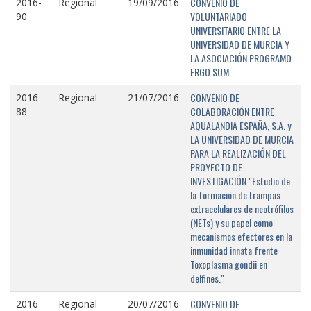
CONVENIO DE
2016-
Regional
19/09/2016
VOLUNTARIADO
90
UNIVERSITARIO ENTRE LA
UNIVERSIDAD DE MURCIA Y
LA ASOCIACIÓN PROGRAMO
ERGO SUM
CONVENIO DE
2016-
Regional
21/07/2016
COLABORACIÓN ENTRE
88
AQUALANDIA ESPAÑA, S.A. y
LA UNIVERSIDAD DE MURCIA
PARA LA REALIZACIÓN DEL
PROYECTO DE
INVESTIGACIÓN "Estudio de
la formación de trampas
extracelulares de neotrófilos
(NETs) y su papel como
mecanismos efectores en la
inmunidad innata frente
Toxoplasma gondii en
delfines."
CONVENIO DE
2016-
Regional
20/07/2016